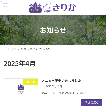
コ
ナ
ン
ビ
テ
ゲ
ン
ー
ツ
シ
へ
ョ
お知らせ
ス
ン
キ
に
ッ
移
プ
動
HOME
お知らせ
2025年4月
2025年4月
メニュー変更いたしました
お知らせ
2025年4月15日
メニューを一部変更いたしました！
続きを読む